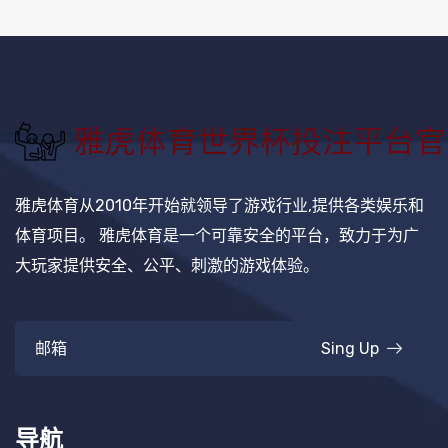
雅虎体育从2010年开始就领导了游戏行业,提供各类娱乐和
体育项目。 雅虎体育是一个可靠安全的平台，致力于为广
大玩家提供安全、公平、刺激的游戏体验。
Sing Up
导航