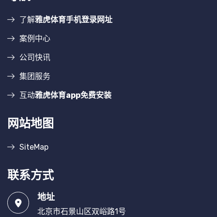
了解
雅虎体育手机登录网址
案例中心
公司快讯
集团服务
互动
雅虎体育app免费安装
网站地图
SiteMap
联系方式
地址
北京市石景山区双峪路1号